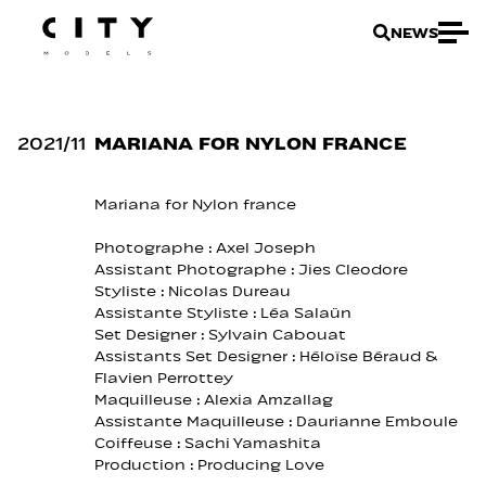
NEWS
2021
/
11
MARIANA FOR NYLON FRANCE
Mariana for Nylon france
Photographe :
Axel Joseph
Assistant Photographe : Jies Cleodore
Styliste :
Nicolas Dureau
Assistante Styliste :
Léa Salaün
Set Designer :
Sylvain Cabouat
Assistants Set Designer : Héloïse Béraud &
Flavien Perrottey
Maquilleuse :
Alexia Amzallag
Assistante Maquilleuse :
Daurianne Emboule
Coiffeuse :
Sachi Yamashita
Production :
Producing Love