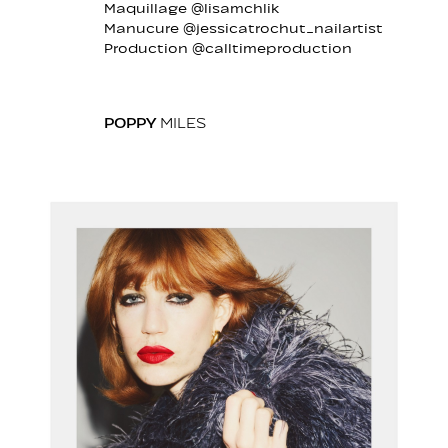
Maquillage @lisamchlik
Manucure @jessicatrochut_nailartist
Production @calltimeproduction
POPPY
MILES