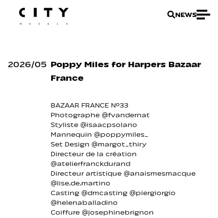
NEWS
2026
/
05
Poppy Miles for Harpers Bazaar
France
BAZAAR FRANCE N°33
Photographe @fvandernat
Styliste @isaacpsolano
Mannequin @poppymiles_
Set Design @margot_thiry
Directeur de la création
@atelierfranckdurand
Directeur artistique @anaismesmacque
@lise.de.martino
Casting @dmcasting @piergiorgio
@helenaballadino
Coiffure @josephinebrignon