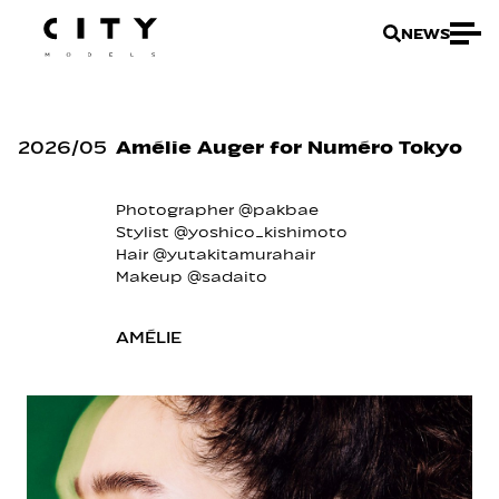
NEWS
2026
/
05
Amélie Auger for Numéro Tokyo
Photographer @pakbae
Stylist @yoshico_kishimoto
Hair @yutakitamurahair
Makeup @sadaito
AMÉLIE